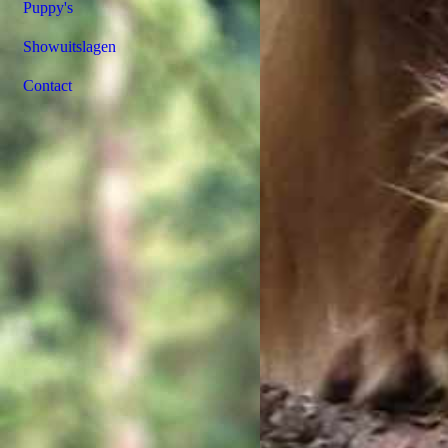
Puppy's
Showuitslagen
Contact