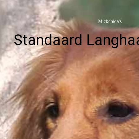
Mickchida's
Standaard Langha